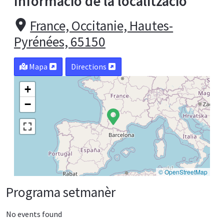
Informació de la localització
France, Occitanie, Hautes-
Pyrénées, 65150
Mapa
Directions
+
−
© OpenStreetMap
Programa setmanèr
No events found